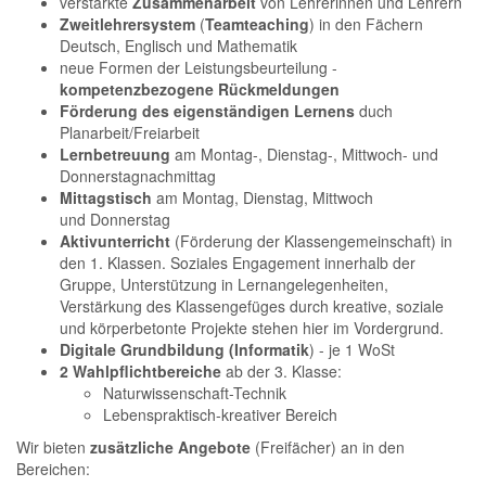
verstärkte
Zusammenarbeit
von Lehrerinnen und Lehrern
Zweitlehrersystem
(
Teamteaching
) in den Fächern
Deutsch, Englisch und Mathematik
neue Formen der Leistungsbeurteilung -
kompetenzbezogene Rückmeldungen
Förderung des eigenständigen Lernens
duch
Planarbeit/Freiarbeit
Lernbetreuung
am Montag-, Dienstag-, Mittwoch- und
Donnerstagnachmittag
Mittagstisch
am Montag, Dienstag, Mittwoch
und Donnerstag
Aktivunterricht
(Förderung der Klassengemeinschaft) in
den 1. Klassen. Soziales Engagement innerhalb der
Gruppe, Unterstützung in Lernangelegenheiten,
Verstärkung des Klassengefüges durch kreative, soziale
und körperbetonte Projekte stehen hier im Vordergrund.
Digitale Grundbildung (Informatik
) - je 1 WoSt
2 Wahlpflichtbereiche
ab der 3. Klasse:
Naturwissenschaft-Technik
Lebenspraktisch-kreativer Bereich
Wir bieten
zusätzliche Angebote
(Freifächer) an in den
Bereichen: