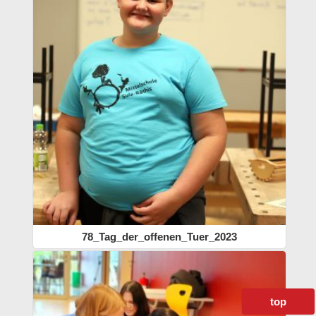
78_Tag_der_offenen_Tuer_2023
top