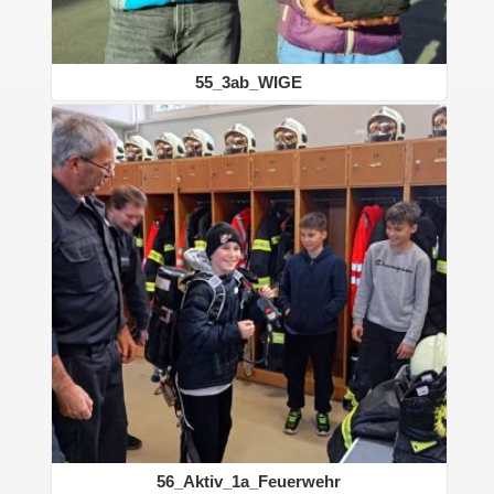
55_3ab_WIGE
56_Aktiv_1a_Feuerwehr