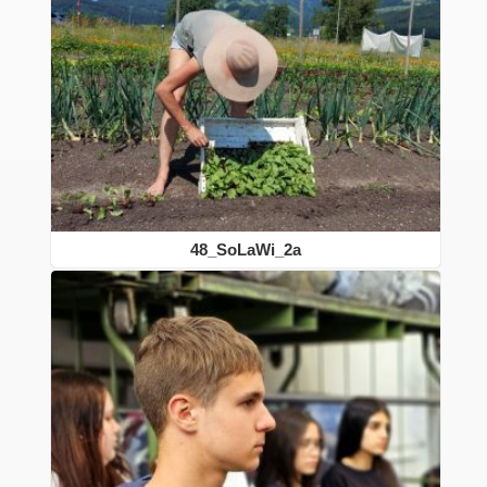
48_SoLaWi_2a