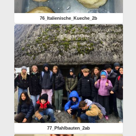
76_Italienische_Kueche_2b
77_Pfahlbauten_2ab