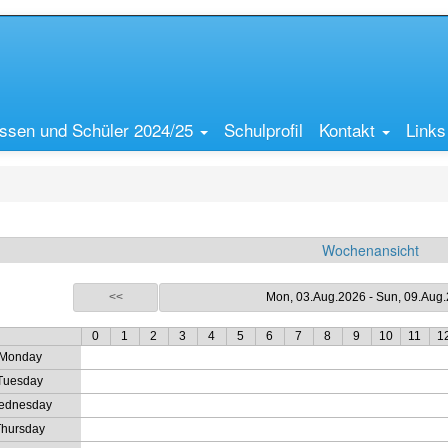
ssen und Schüler 2024/25
Schulprofil
Kontakt
Links
Wochenansicht
<<
Mon, 03.Aug.2026 - Sun, 09.Aug
0
1
2
3
4
5
6
7
8
9
10
11
1
Monday
Tuesday
ednesday
Thursday