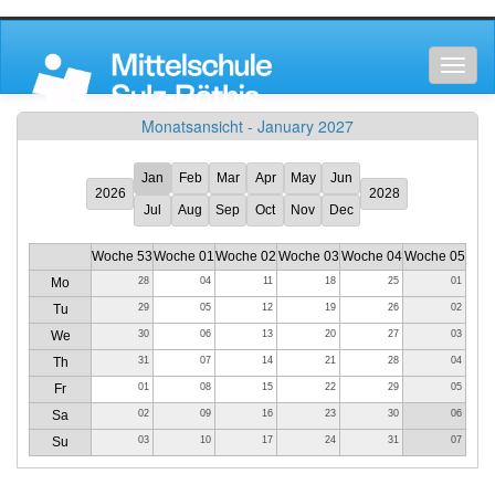
Toggl
naviga
Monatsansicht - January 2027
Jan
Feb
Mar
Apr
May
Jun
2026
2028
Jul
Aug
Sep
Oct
Nov
Dec
Woche 53
Woche 01
Woche 02
Woche 03
Woche 04
Woche 05
Mo
28
04
11
18
25
01
Tu
29
05
12
19
26
02
We
30
06
13
20
27
03
Th
31
07
14
21
28
04
Fr
01
08
15
22
29
05
Sa
02
09
16
23
30
06
Su
03
10
17
24
31
07