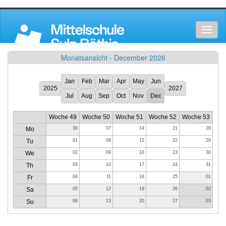
Toggl
naviga
Monatsansicht - December 2026
Jan
Feb
Mar
Apr
May
Jun
2025
2027
Jul
Aug
Sep
Oct
Nov
Dec
Woche 49
Woche 50
Woche 51
Woche 52
Woche 53
Mo
30
07
14
21
28
Tu
01
08
15
22
29
We
02
09
16
23
30
Th
03
10
17
24
31
Fr
04
11
18
25
01
Sa
05
12
19
26
02
Su
06
13
20
27
03