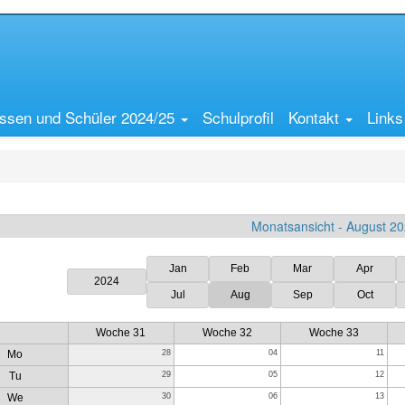
ssen und Schüler 2024/25
Schulprofil
Kontakt
Links
Monatsansicht - August 2
Jan
Feb
Mar
Apr
2024
Jul
Aug
Sep
Oct
Woche 31
Woche 32
Woche 33
Mo
28
04
11
Tu
29
05
12
We
30
06
13