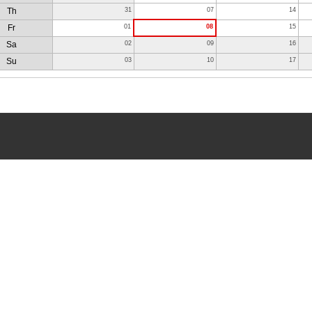
Th
31
07
14
Fr
01
08
15
Sa
02
09
16
Su
03
10
17