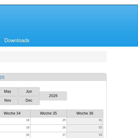
Downloads
025
May
Jun
2026
Nov
Dec
Woche 34
Woche 35
Woche 36
18
25
01
19
26
02
20
27
03