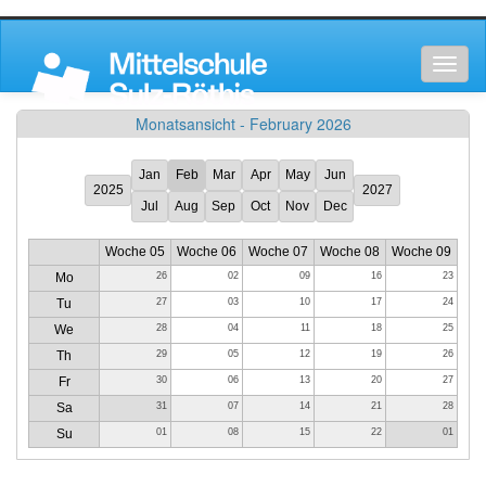
Toggl
naviga
Monatsansicht - February 2026
Jan
Feb
Mar
Apr
May
Jun
2025
2027
Jul
Aug
Sep
Oct
Nov
Dec
Woche 05
Woche 06
Woche 07
Woche 08
Woche 09
Mo
26
02
09
16
23
Tu
27
03
10
17
24
We
28
04
11
18
25
Th
29
05
12
19
26
Fr
30
06
13
20
27
Sa
31
07
14
21
28
Su
01
08
15
22
01