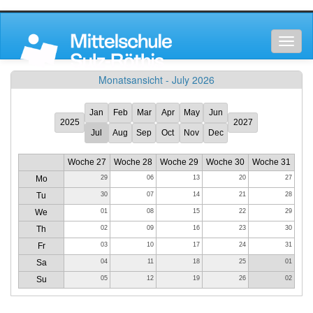
Toggl
naviga
Monatsansicht - July 2026
Jan
Feb
Mar
Apr
May
Jun
2025
2027
Jul
Aug
Sep
Oct
Nov
Dec
Woche 27
Woche 28
Woche 29
Woche 30
Woche 31
Mo
29
06
13
20
27
Tu
30
07
14
21
28
We
01
08
15
22
29
Th
02
09
16
23
30
Fr
03
10
17
24
31
Sa
04
11
18
25
01
Su
05
12
19
26
02