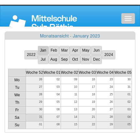
Toggl
naviga
Monatsansicht - January 2023
Jan
Feb
Mar
Apr
May
Jun
2022
2024
Jul
Aug
Sep
Oct
Nov
Dec
Woche 52
Woche 01
Woche 02
Woche 03
Woche 04
Woche 05
Mo
26
02
09
16
23
30
Tu
27
03
10
17
24
31
We
28
04
11
18
25
01
Th
29
05
12
19
26
02
Fr
30
06
13
20
27
03
Sa
31
07
14
21
28
04
Su
01
08
15
22
29
05